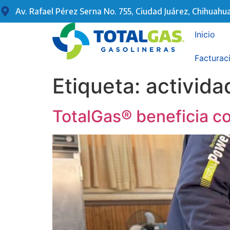
Av. Rafael Pérez Serna No. 755, Ciudad Juárez, Chihuahua
Inicio
Facturac
Etiqueta:
activida
TotalGas® beneficia c