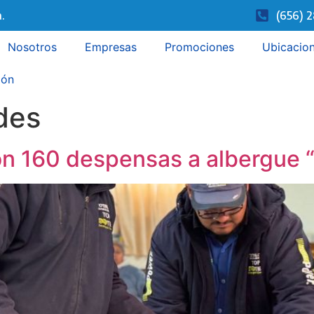
.
(656) 
Nosotros
Empresas
Promociones
Ubicacio
ión
des
on 160 despensas a albergue 