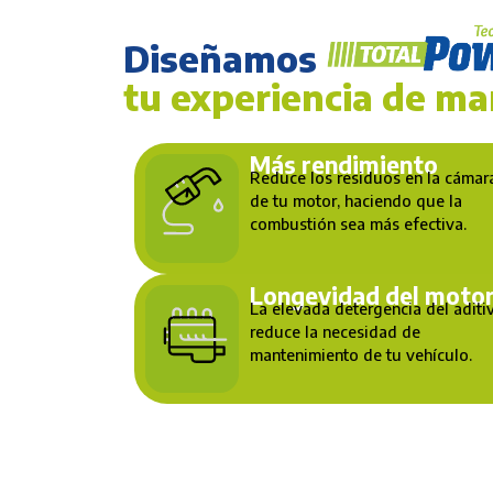
Diseñamos
tu experiencia de ma
Más rendimiento
Reduce los residuos en la cámar
de tu motor, haciendo que la
combustión sea más efectiva.
Longevidad del moto
La elevada detergencia del aditi
reduce la necesidad de
mantenimiento de tu vehículo.