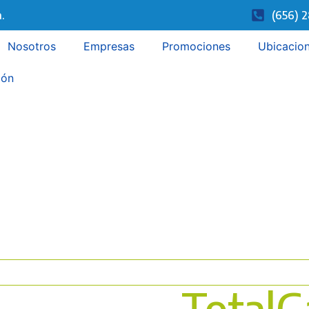
.
(656) 
Nosotros
Empresas
Promociones
Ubicacio
ión
LITROS EXACTOS SIEMPRE
nvenido a
Total