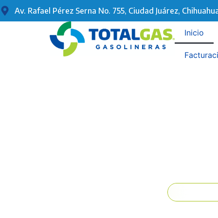
Av. Rafael Pérez Serna No. 755, Ciudad Juárez, Chihuahua
Inicio
Facturac
Bie