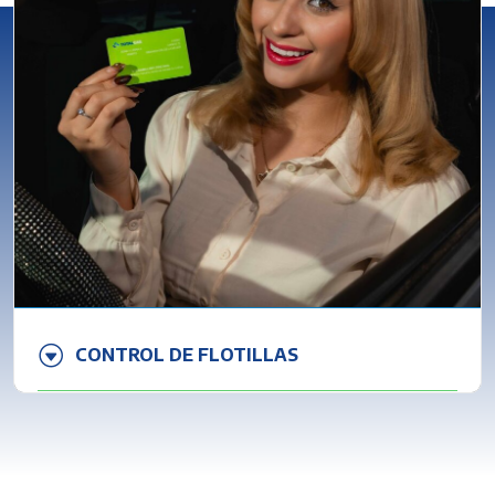
CONTROL DE FLOTILLAS
En
TotalGas
optimizamos el consumo de
combustible, reduce costos operativos y toma el
control total de tu flota vehicular.
Convierte los