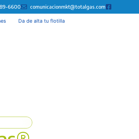
289-6600
comunicacionmkt@totalgas.com
nes
Da de alta tu flotilla
Gas®