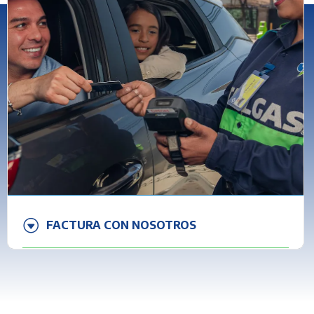
FACTURA CON NOSOTROS
En
TotalGas
hemos simplificado el proceso para
que gestiones tu factura sin complicaciones.
Realiza tu factura en línea o en tu estación de