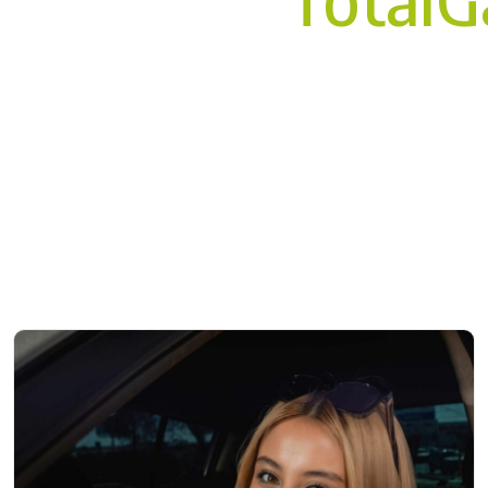
lina certificada TopTier de CALIDAD MU
Sobre nosotros