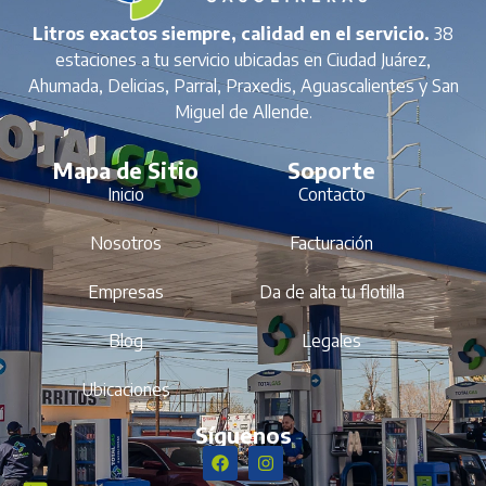
Litros exactos siempre, calidad en el servicio.
38
estaciones a tu servicio ubicadas en Ciudad Juárez,
Ahumada, Delicias, Parral, Praxedis, Aguascalientes y San
Miguel de Allende.
Mapa de Sitio
Soporte
Inicio
Contacto
Nosotros
Facturación
Empresas
Da de alta tu flotilla
Blog
Legales
Ubicaciones
Síguenos