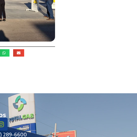
os
6) 289-6600