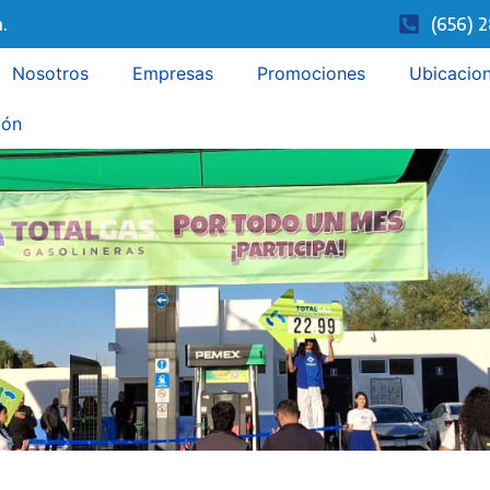
.
(656) 
Nosotros
Empresas
Promociones
Ubicacio
ión