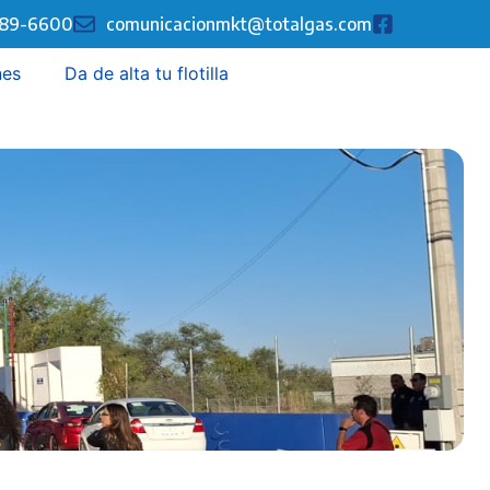
289-6600
comunicacionmkt@totalgas.com
nes
Da de alta tu flotilla