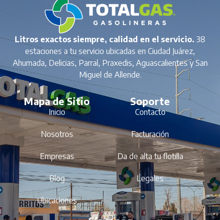
Litros exactos siempre, calidad en el servicio.
38
estaciones a tu servicio ubicadas en Ciudad Juárez,
Ahumada, Delicias, Parral, Praxedis, Aguascalientes y San
Miguel de Allende.
Mapa de Sitio
Soporte
Inicio
Contacto
Nosotros
Facturación
Empresas
Da de alta tu flotilla
Blog
Legales
Ubicaciones